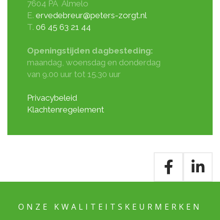
7604 PA Almelo
E.
ervedebreur@peters-zorgt.nl
T.
06 45 63 21 44
Openingstijden dagbesteding:
maandag, woensdag en donderdag
van 9.00 uur tot 15.30 uur
Privacybeleid
Klachtenregelement
ONZE KWALITEITSKEURMERKEN